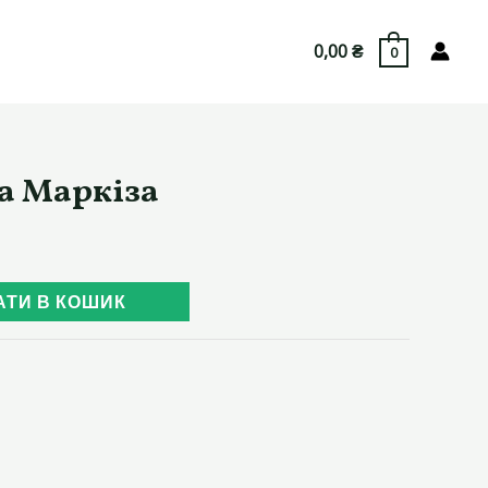
0,00
₴
0
а Маркіза
АТИ В КОШИК