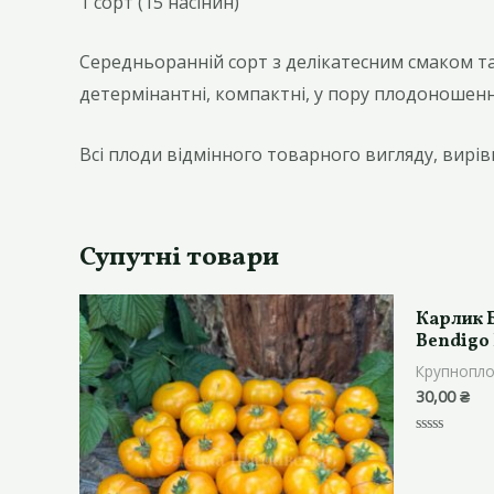
1 сорт (15 насінин)
Середньоранній сорт з делікатесним смаком та
детермінантні, компактні, у пору плодоношенн
Всі плоди відмінного товарного вигляду, вирі
Супутні товари
Карлик Б
Bendigo 
Крупнопло
30,00
₴
Оцінено
в
0
з