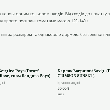
 неповторним кольором плодів. Від сходів до початку зб
я просто посипані томатами масою 120-140 г.
вняні за розміром та однаковою формою, без зеленої пля
ендіго Роуз (Dwarf
Карлик Багряний Захід ,(
Rose, гном Бендиго Роуз)
CRIMSON SUNSET )
дні
Крупноплодні
30,00
₴
Оцінено
в
0
з