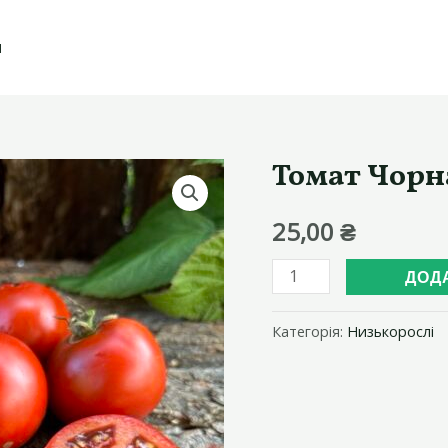
И
Томат Чорн
25,00
₴
Томат
ДОД
Чорна
Маркіза
Категорія:
Низькорослі
кількість