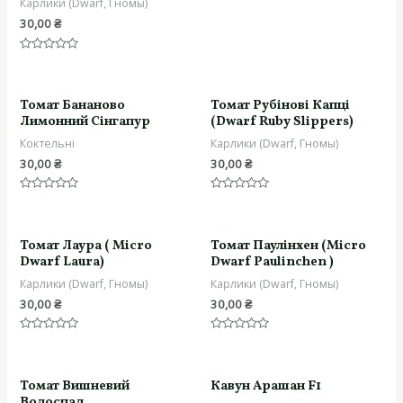
Карлики (Dwarf, Гномы)
30,00
₴
Оцінено
в
0
з
5
Томат Бананово
Томат Рубінові Капці
Лимонний Сінгапур
(Dwarf Ruby Slippers)
Коктельні
Карлики (Dwarf, Гномы)
30,00
₴
30,00
₴
Оцінено
Оцінено
в
в
0
0
з
з
5
5
Томат Лаура ( Micro
Томат Паулінхен (Micro
Dwarf Laura)
Dwarf Paulinchen )
Карлики (Dwarf, Гномы)
Карлики (Dwarf, Гномы)
30,00
₴
30,00
₴
Оцінено
Оцінено
в
в
0
0
з
з
5
5
Томат Вишневий
Кавун Арашан F1
Водоспад