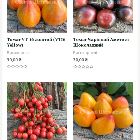
Томат VT-16 жовтий (VT16
Томат Чарівний Аметист
Yellow)
Шоколадний
Високорослі
Високорослі
30,00
₴
30,00
₴
Оцінено
Оцінено
в
в
0
0
з
з
5
5