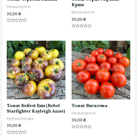
Крим
Низькорослі
Високорослі
30,00
₴
30,00
₴
Оцінено
в
Оцінено
0
в
з
0
5
з
5
Томат Кейтлі Енн (Rebel
Томат Вискочка
Starfighter Kayleigh Anne)
Низькорослі
Крупноплодні
30,00
₴
30,00
₴
Оцінено
в