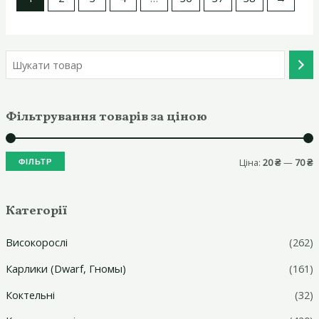
Фільтрування товарів за ціною
Ціна:
20 ₴
—
70 ₴
ФІЛЬТР
і
а
н
й
Категорії
і
б
Високорослі
(262)
і
Карлики (Dwarf, Гномы)
(161)
а
л
л
ь
Коктельні
(32)
ь