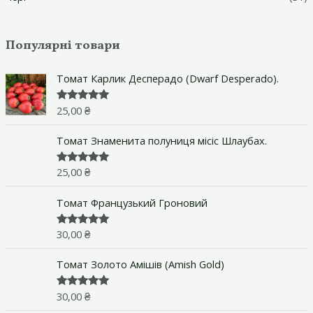
Популярні товари
Томат Карлик Десперадо (Dwarf Desperado).
25,00
₴
Оцінено в
5.00
з 5
Томат Знаменита полуниця місіс Шлаубах.
25,00
₴
Оцінено в
5.00
з 5
Томат Французький Гроновий
30,00
₴
Оцінено в
5.00
з 5
Томат Золото Амішів (Amish Gold)
30,00
₴
Оцінено в
5.00
з 5