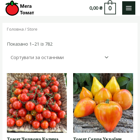
Перейти
0
0,00
₴
до
MAI
вмісту
MEN
Головна
/ Store
Sorted
Показано 1–21 із 782
by
latest
Томат Червона Калина
Томат Серце України