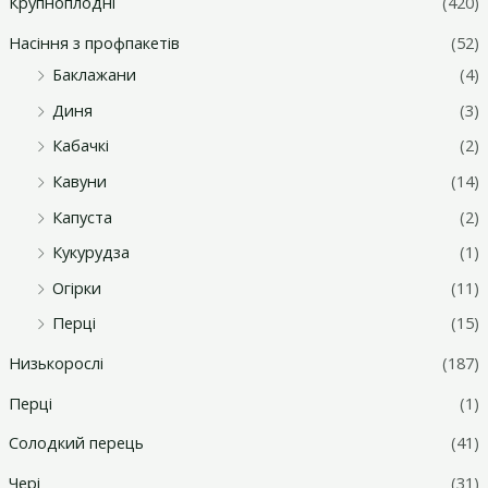
Крупноплодні
(420)
н
а
Насіння з профпакетів
(52)
а
ц
Баклажани
(4)
ц
і
Диня
(3)
і
н
Кабачкі
(2)
н
а
Кавуни
(14)
а
Капуста
(2)
Кукурудза
(1)
Огірки
(11)
Перці
(15)
Низькорослі
(187)
Перці
(1)
Солодкий перець
(41)
Чері
(31)