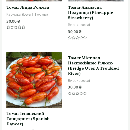
Томат Лінда Рожева
Томат Ананасна
Полуниця (Рineapple
Карлики (Dwarf, Гномы)
Strawberry)
30,00
₴
Високорослі
30,00
₴
Оцінено
в
0
з
Оцінено
5
в
0
з
5
Томат Міст над
Неспокійною Річкою
(Bridge Over A Troubled
River)
Високорослі
30,00
₴
Оцінено
в
0
з
Томат Іспанський
5
Танцюрист (Spanish
Dancer)