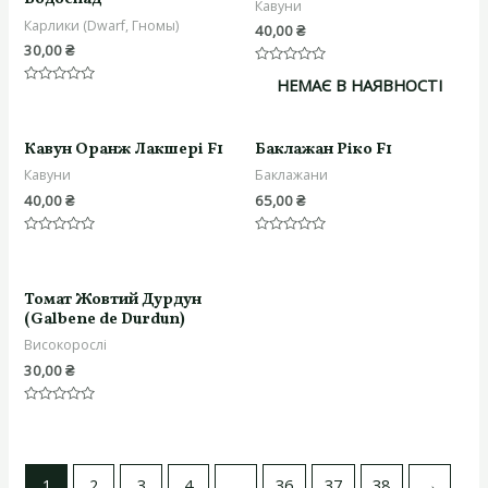
Кавуни
Карлики (Dwarf, Гномы)
40,00
₴
30,00
₴
Оцінено
НЕМАЄ В НАЯВНОСТІ
в
Оцінено
0
в
з
0
5
з
5
Кавун Оранж Лакшері F1
Баклажан Ріко F1
Кавуни
Баклажани
40,00
₴
65,00
₴
Оцінено
Оцінено
в
в
0
0
з
з
5
5
Томат Жовтий Дурдун
(Galbene de Durdun)
Високорослі
30,00
₴
Оцінено
в
0
з
5
1
2
3
4
…
36
37
38
→