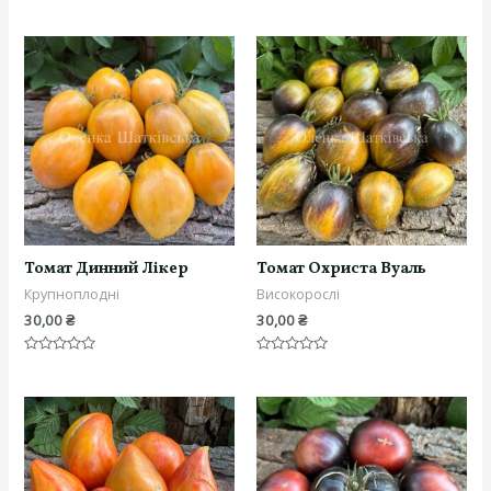
Оцінено
0
в
з
0
5
з
5
Томат Динний Лікер
Томат Охриста Вуаль
Крупноплодні
Високорослі
30,00
₴
30,00
₴
Оцінено
Оцінено
в
в
0
0
з
з
5
5