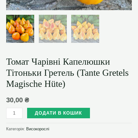
Томат Чарівні Капелюшки
Тітоньки Гретель (Tante Gretels
Magische Hüte)
30,00
₴
Томат
ДОДАТИ В КОШИК
Чарівні
Капелюшки
Категорія:
Високорослі
Тітоньки