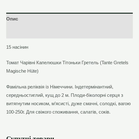
Гретель
(Tante
Опис
Gretels
Magische
Відгуки (0)
Hüte)
15 насінин
кількість
Томат Чарівні Капелюшки Тітоньки Гретель (Tante Gretels
Magische Hüte)
Фамільна реліквія із Німеччини. Індетермінантний,
середньостиглий, кущ до 2 м. Плоди-біколорні серця з
витягнутим носиком, м’ясисті, дуже смачні, солодкі, вагою
100-250г. Для свіжого споживання, салатів, соків.
Супутні товари