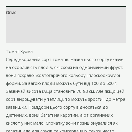
Опис
Brand
Відгуки (0)
Томат Хурма
Середньоранній сорт томатів. Назва цього сорту вказує
на особливість плодів, які схожі на однойменний фрукт:
вони яскраво-жовтогарячого кольору і плоскоокруглої
форми. За вагою плоди можуть бути від 100 до 500 г.
Зазвичай висота куща становить 70-80 см. Але якщо цей
сорт вирощувати у теплиці, то можуть зрости і до метра
заввишки. Помідори цього сорту відносяться до
дієтичних, вони багаті на каротин, а от органічних
кислот у них мало. Спочатку вони позиціонувалися як
салатні, але для соусів та консервації їх також часто