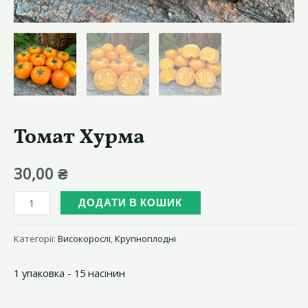
Томат Хурма
30,00
₴
Томат
ДОДАТИ В КОШИК
Хурма
кількість
Категорії:
Високорослі
,
Крупноплодні
1 упаковка - 15 насінин