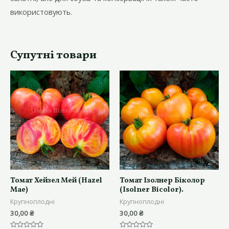
використовують.
Супутні товари
Томат Хейзел Мей (Hazel
Томат Ізолнер Біколор
Mae)
(Isolner Bicolor).
Крупноплодні
Крупноплодні
30,00
₴
30,00
₴