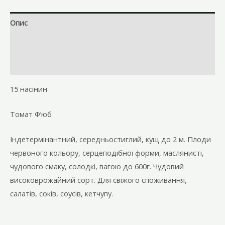
Опис
Brand
Відгуки (0)
15 насінин
Томат Ф’юб
Індетермінантний, середньостиглий, кущ до 2 м. Плоди
червоного кольору, серцеподібної форми, маслянисті,
чудового смаку, солодкі, вагою до 600г. Чудовий
високоврожайний сорт. Для свіжого споживання,
салатів, соків, соусів, кетчупу.