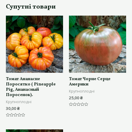
Супутні товари
Томат Ананасне
Томат Чорне Серце
Поросятко ( Pineapple
Америки
Pig, Ананасный
Крупноплодні
Поросенок).
25,00
₴
Крупноплодні
30,00
₴
Оцінено
в
0
Оцінено
з
в
5
0
з