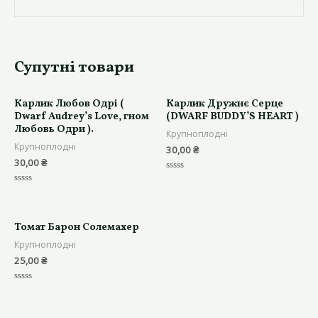
Супутні товари
Карлик Любов Одрі (
Карлик Дружнє Серце
Dwarf Audrey’s Love, гном
(DWARF BUDDY’S HEART )
Любовь Одри ).
Крупноплодні
Крупноплодні
30,00
₴
30,00
₴
Оцінено
в
Оцінено
0
в
з
0
5
з
5
Томат Барон Солемахер
Крупноплодні
25,00
₴
Оцінено
в
0
з