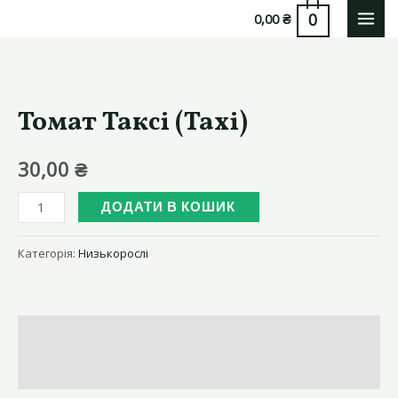
Перейти
0
0,00
₴
MAI
до
вмісту
MEN
Томат Таксі (Taxi)
30,00
₴
Томат
ДОДАТИ В КОШИК
Таксі
(Taxi)
Категорія:
Низькорослі
кількість
Опис
Відгуки (0)