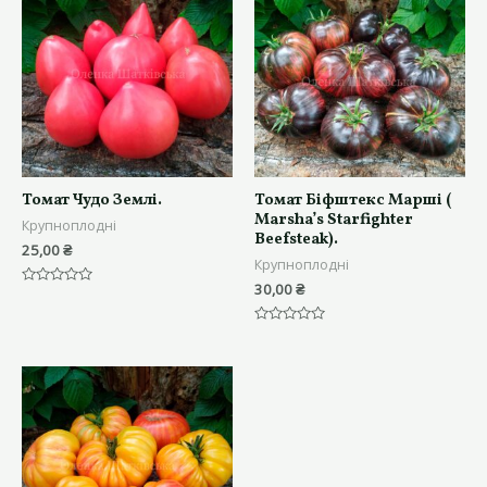
Томат Чудо Землі.
Томат Біфштекс Марші (
Marsha’s Starfighter
Крупноплодні
Beefsteak).
25,00
₴
Крупноплодні
30,00
₴
Оцінено
в
0
з
Оцінено
5
в
0
з
5