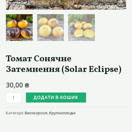
Томат Сонячне
Затемнення (Solar Eclipse)
30,00
₴
Томат
ДОДАТИ В КОШИК
Сонячне
Затемнення
Категорії:
Високорослі
,
Крупноплодні
(Solar
Eclipse)