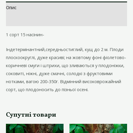
кількість
Опис
Відгуки (0)
1 сорт 15 насінин-
Індетермінантний,середньостиглий, кущ до 2 м. Плоди
плоскоокруглі, дуже красиві; на жовтому фоні фіолетово-
коричневі смуги і штрихи, що зливаються у плодоніжки,
соковиті, ніжні, дуже смачні, солодкі з фруктовими
нотками, вагою 200-350г. Відмінний високоврожайний
сорт, що плодоносить до пізньої осені.
Супутні товари