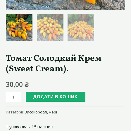
Томат Солодкий Крем
(Sweet Cream).
30,00
₴
Томат
ДОДАТИ В КОШИК
Солодкий
Крем
Категорії:
Високорослі
,
Чері
(Sweet
1 упаковка - 15 насінин
Cream).