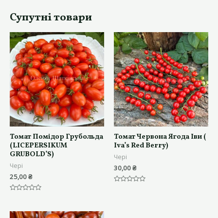
Супутні товари
Томат Помідор Грубольда
Томат Червона Ягода Іви (
(LICEPERSIKUM
Iva’s Red Berry)
GRUBOLD’S)
Чері
Чері
30,00
₴
25,00
₴
Оцінено
в
Оцінено
0
в
з
0
5
з