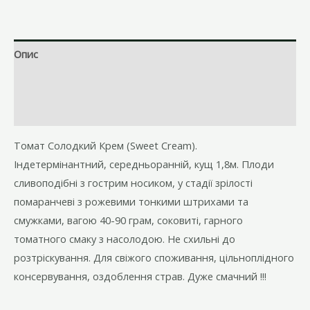
кількість
Опис
Brand
Відгуки (0)
Томат Солодкий Крем (Sweet Cream).
Індетермінантний, середньоранній, кущ 1,8м. Плоди
сливоподібні з гострим носиком, у стадії зрілості
помаранчеві з рожевими тонкими штрихами та
смужками, вагою 40-90 грам, соковиті, гарного
томатного смаку з насолодою. Не схильні до
розтріскування. Для свіжого споживання, цільноплідного
консервування, оздоблення страв. Дуже смачний !!!