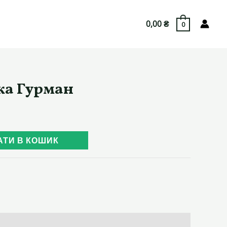
0,00
₴
0
ка Гурман
АТИ В КОШИК