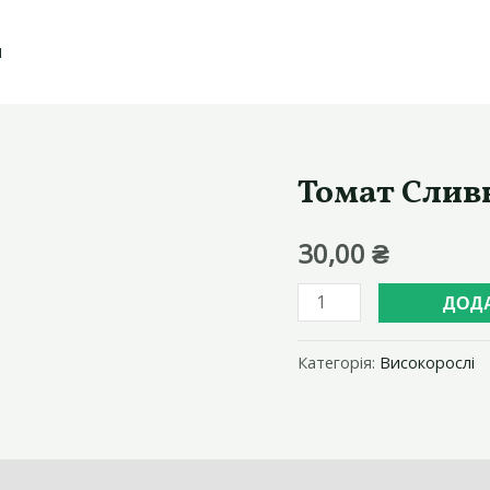
И
Томат Слив
30,00
₴
Томат
ДОД
Сливка
Гурман
Категорія:
Високорослі
кількість