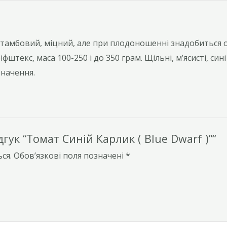
 штамбовий, міцний, але при плодоношенні знадобиться 
штекс, маса 100-250 і до 350 грам. Щільні, м’ясисті, син
значення.
ук “Томат Синій Карлик ( Blue Dwarf )”“
ся.
Обов’язкові поля позначені
*