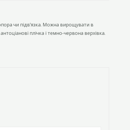
опора чи підвʼязка. Можна вирощувати в
і антоціанові плічка і темно-червона верхівка.