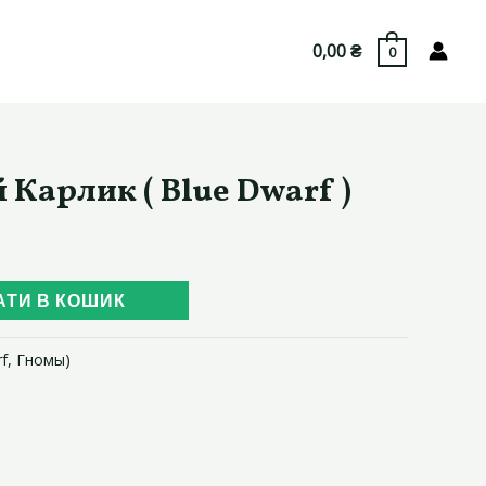
0,00
₴
0
 Карлик ( Blue Dwarf )
АТИ В КОШИК
f, Гномы)