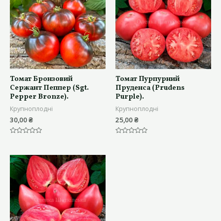
Томат Бронзовий
Томат Пурпурний
Сержант Пеппер (Sgt.
Пруденса (Prudens
Pepper Bronze).
Purple).
Крупноплодні
Крупноплодні
30,00
₴
25,00
₴
Оцінено
Оцінено
в
в
0
0
з
з
5
5