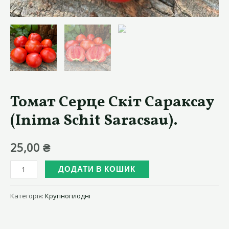
Томат Серце Скіт Сараксау
(Inima Schit Saracsau).
25,00
₴
Томат
ДОДАТИ В КОШИК
Серце
Скіт
Категорія:
Крупноплодні
Сараксау
(Inima