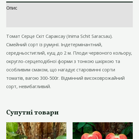
Schit
Опис
Saracsau).
кількість
Відгуки (0)
Томат Серце Скіт Сараксау (Inima Schit Saracsau).
Сімейний сорт із румунії. Індетермінантний,
середньостиглий, кущ до 2 м. Плоди червоного кольору,
округло-серцеподібної форми з тонкою шкіркою та
особливим смаком, що нагадує старовинні сорти
томатів, вагою 300-500г. Відмінний високоврожайний
сорт, невибагливий.
Супутні товари