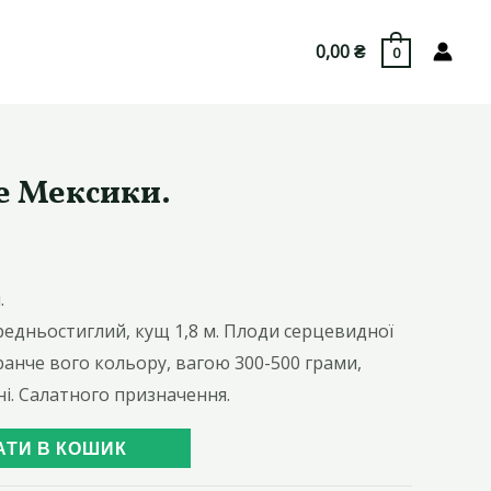
0,00
₴
0
е Мексики.
.
редньостиглий, кущ 1,8 м. Плоди серцевидної
анче вого кольору, вагою 300-500 грами,
чні. Салатного призначення.
АТИ В КОШИК