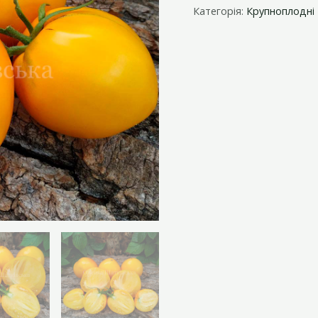
Мексики.
Категорія:
Крупноплодні
кількість