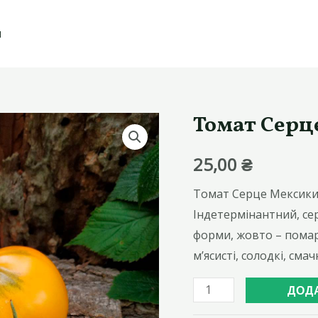
И
Томат Серц
25,00
₴
Томат Серце Мексики
Індетермінантний, се
форми, жовто – помар
м’ясисті, солодкі, сма
Томат
ДОД
Серце