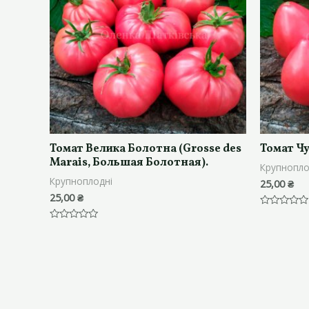
Томат Велика Болотна (Grosse des
Томат Чу
Marais, Большая Болотная).
Крупнопло
Крупноплодні
25,00
₴
25,00
₴
Оцінено
в
Оцінено
0
в
з
0
5
з
5