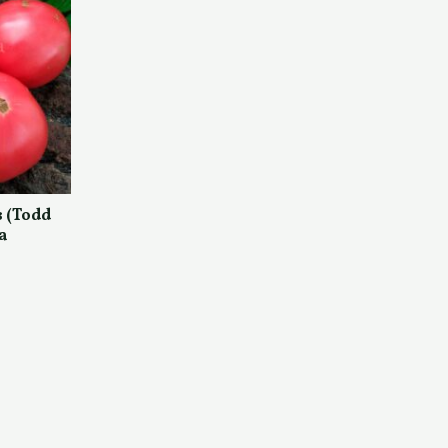
 (Todd
а