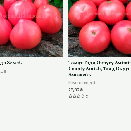
до Землі.
Томат Тодд Округу Амішів
County Amish, Тодд Округ
дні
Амишей).
Крупноплодні
25,00
₴
Оцінено
в
0
з
5