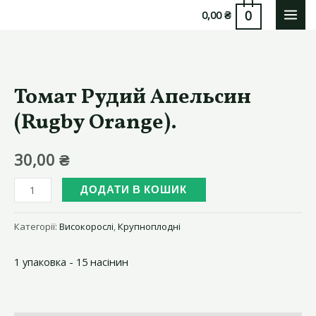
Перейти
0
0,00
₴
MAI
до
вмісту
MEN
Томат Рудий Апельсин
(Rugby Orange).
30,00
₴
Томат
ДОДАТИ В КОШИК
Рудий
Апельсин
Категорії:
Високорослі
,
Крупноплодні
(Rugby
1 упаковка - 15 насінин
Orange).
кількість