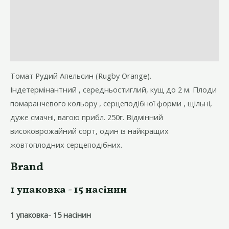
Опис
Brand
Відгуки (0)
Томат Рудий Апельсин (Rugby Orange).
Індетермінантний , середньостиглий, кущ до 2 м. Плоди
помаранчевого кольору , серцеподібної форми , щільні,
дуже смачні, вагою прибл. 250г. Відмінний
високоврожайний сорт, один із найкращих
жовтоплодних серцеподібних.
Brand
1 упаковка - 15 насінин
1 упаковка- 15 насінин