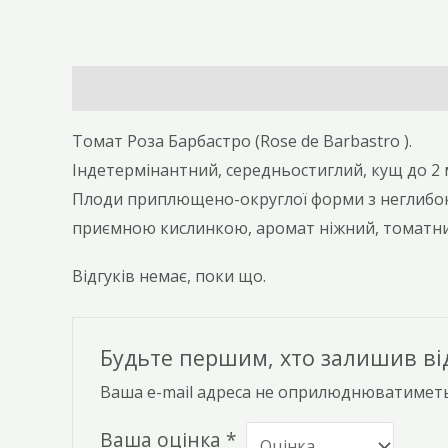
Опис
Відгуки (0)
Томат Роза Барбастро (Rose de Barbastro ).
Індетермінантний, середньостиглий, кущ до 2 
Плоди приплющено-округлої форми з неглибоки
приємною кислинкою, аромат ніжний, томатний. 
Відгуків немає, поки що.
Будьте першим, хто залишив відг
Ваша e-mail адреса не оприлюднюватиметь
Ваша оцінка
*