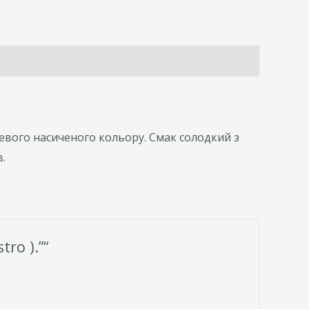
евого насиченого кольору. Смак солодкий з
.
ro ).”“