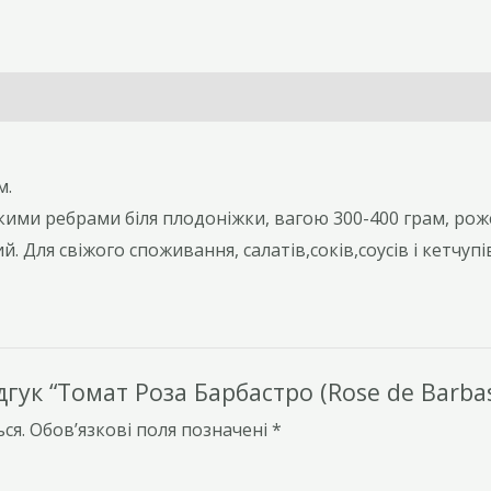
м.
ми ребрами біля плодоніжки, вагою 300-400 грам, рож
Для свіжого споживання, салатів,соків,соусів і кетчупів
ук “Томат Роза Барбастро (Rose de Barbast
ся.
Обов’язкові поля позначені
*