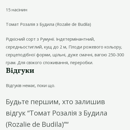
Budila)
кількість
15 насінин
Томат Розалія з Будила (Rozalie de Budila)
Рідкісний сорт з Румунії. Індетермінантний,
середньостиглий, кущ до 2 м, Плоди рожевого кольору,
серцеподібної форми, щільні, дуже смачні, вагою 250-300
грам. Для свіжого споживання, переробки.
Відгуки
Відгуків немає, поки що.
Будьте першим, хто залишив
відгук “Томат Розалія з Будила
(Rozalie de Budila)”“