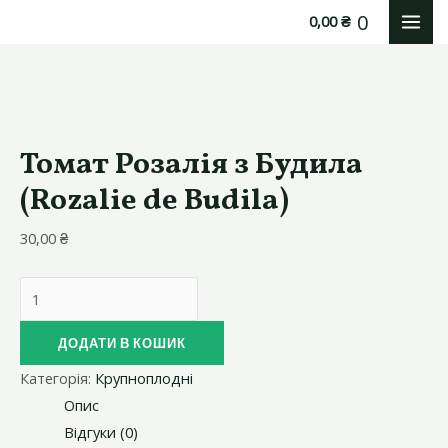
Перейти
0
0,00
₴
MAI
до
вмісту
ME
Томат Розалія з Будила
(Rozalie de Budila)
30,00
₴
Томат
Розалія
з
ДОДАТИ В КОШИК
Будила
Категорія:
Крупноплодні
(Rozalie
Опис
de
Відгуки (0)