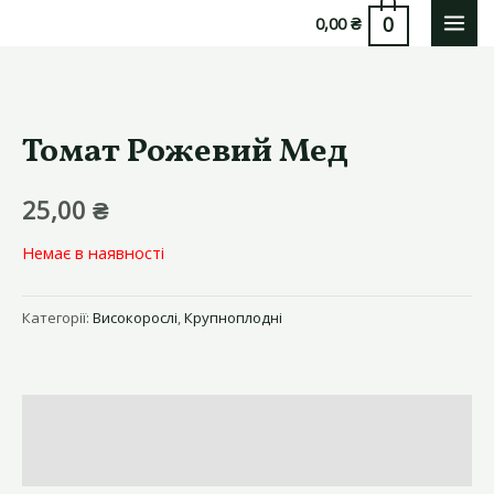
Перейти
0
0,00
₴
MAI
до
вмісту
MEN
Томат Рожевий Мед
25,00
₴
Немає в наявності
Категорії:
Високорослі
,
Крупноплодні
Опис
Відгуки (0)