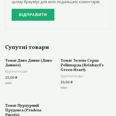
цьому браузері для моїх подальших коментарів.
Супутні товари
Томат Диво Дивне (Диво
Томат Зелене Серце
Дивное)
Рейнхарда (Reinhard’s
Green Heart).
Крупноплодні
Крупноплодні
25,00
₴
30,00
₴
Оцінено
в
Оцінено
0
в
з
0
5
з
5
Томат Пурпурний
Пруденса (Prudens
Purple).