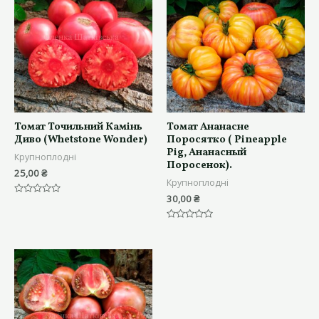
Томат Точильний Камінь
Томат Ананасне
Диво (Whetstone Wonder)
Поросятко ( Pineapple
Pig, Ананасный
Крупноплодні
Поросенок).
25,00
₴
Крупноплодні
30,00
₴
Оцінено
в
0
з
Оцінено
5
в
0
з
5