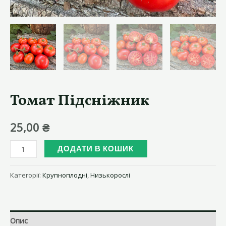
Томат Підсніжник
25,00
₴
Томат
ДОДАТИ В КОШИК
Підсніжник
кількість
Категорії:
Крупноплодні
,
Низькорослі
Опис