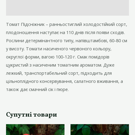
Відгуки (0)
Томат Підсніжник – ранньостиглий холодостійкий сорт,
плодоношення наступає на 110 днів після появи сходів.
Рослини детермінантного типу, напівштамбові, 60-80 см
у висоту. Томати насиченого червоного кольору,
округлої форми, вагою 100-120 г. Смак помідорів
цукристий з насиченим томатним ароматом. Дуже
лежкий, транспортабельний сорт, підходить для
цільноплідного консервування, салатного вживання, а
також дає смачний сік і пюре.
Супутні товари