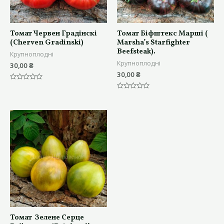
Томат Червен Градінскі
Томат Біфштекс Марші (
(Cherven Gradinski)
Marsha’s Starfighter
Beefsteak).
Крупноплодні
Крупноплодні
30,00
₴
30,00
₴
Оцінено
в
Оцінено
0
в
з
0
5
з
5
Томат Зелене Серце