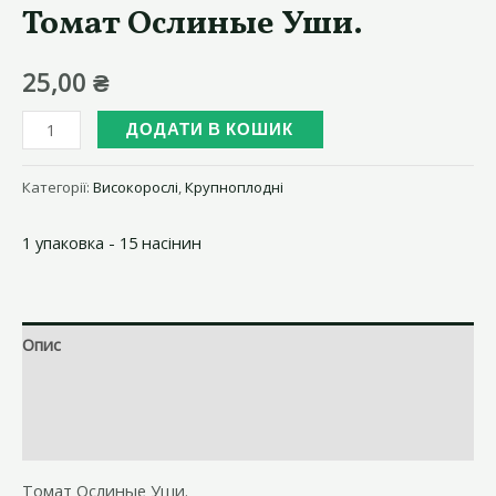
Томат Ослиные Уши.
25,00
₴
Томат
ДОДАТИ В КОШИК
Ослиные
Уши.
Категорії:
Високорослі
,
Крупноплодні
кількість
1 упаковка - 15 насінин
Опис
Brand
Відгуки (0)
Томат Ослиные Уши.