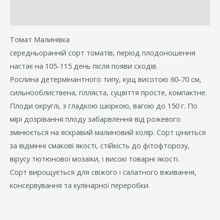
Відгуки (0)
Томат Малинівка
середньоранній сорт томатів, період плодоношення
настає на 105-115 день після появи сходів.
Рослина детермінантного типу, кущ висотою 60-70 см,
сильнооблиствена, гілляста, суцвіття просте, компактне.
Плоди округлі, з гладкою шкіркою, вагою до 150 г. По
мірі дозрівання плоду забарвлення від рожевого
змінюється на яскравий малиновий колір. Сорт ціниться
за відмінні смакові якості, стійкість до фітофторозу,
вірусу тютюнової мозаїки, і високі товарні якості.
Сорт вирощується для свіжого і салатного вживання,
консервування та кулінарної переробки.