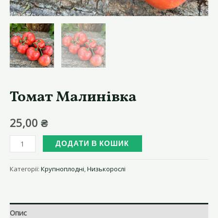
Томат Малинівка
25,00
₴
Томат
ДОДАТИ В КОШИК
Малинівка
кількість
Категорії:
Крупноплодні
,
Низькорослі
Опис