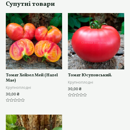
Супутні товари
Томат Хейзел Мей (Hazel
Томат Юсуповський.
Mae)
Крупноплодні
Крупноплодні
30,00
₴
30,00
₴
Оцінено
в
Оцінено
0
в
з
0
5
з
5