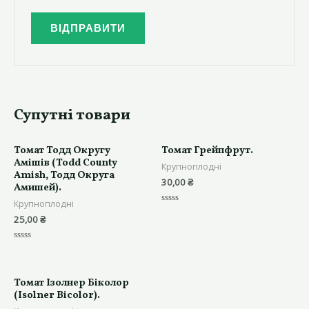
Супутні товари
Томат Тодд Округу
Томат Грейпфрут.
Амішів (Todd County
Крупноплодні
Amish, Тодд Округа
30,00
₴
Амишей).
Крупноплодні
Оцінено
25,00
₴
в
0
з
5
Оцінено
в
0
з
5
Томат Ізолнер Біколор
(Isolner Bicolor).