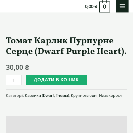
Перейти
0
0,00
₴
MAI
до
вмісту
MEN
Томат Карлик Пурпурне
Серце (Dwarf Purple Heart).
30,00
₴
Томат
ДОДАТИ В КОШИК
Карлик Пурпурне
Серце
Категорії:
Карлики (Dwarf, Гномы)
,
Крупноплодні
,
Низькорослі
(Dwarf
Purple
Heart).
Опис
кількість