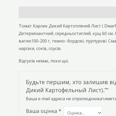
Опис
Відгуки (0)
Томат Карлик Дикий Картопляний Лист ( Dwarf 
Детермінантний, середньостиглий, кущ 60 см.
ваглю100-200 г, темно- бордові, пурпурові. См
нарізки, соків, соусів.
Відгуків немає, поки що.
Будьте першим, хто залишив від
Дикий Картофельный Лист).”“
Ваша e-mail адреса не оприлюднюватиметь
Ваша оцінка
*