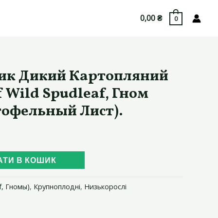
0,00
₴
0
ик Дикий Картопляний
f Wild Spudleaf, Гном
офельный Лист).
АТИ В КОШИК
f, Гномы)
,
Крупноплодні
,
Низькорослі