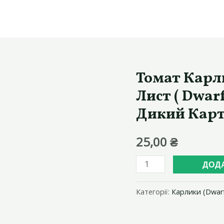
Томат Карл
Лист ( Dwar
Дикий Карт
25,00
₴
Томат
ДОД
Карлик
Дикий
Категорії:
Карлики (Dwar
Картопляний
Лист