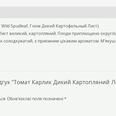
(
Dwarf
Wild
Wild Spudleaf, Гном Дикий Картофельный Лист).
Spudleaf,
 Лист великий, картопляний. Плоди приплющено округлі,
Гном
ак солодкуватий, з приємним цікавим ароматом. М’якуш 
Дикий
Картофельный
Лист).
кількість
гук “Томат Карлик Дикий Картопляний Лис
ся.
Обов’язкові поля позначені
*