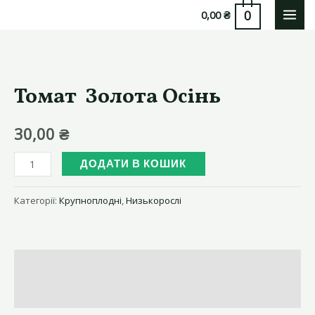
Перейти
0
0,00
₴
MAI
до
вмісту
MEN
Томат Золота Осінь
30,00
₴
Томат
ДОДАТИ В КОШИК
Золота
Осінь
Категорії:
Крупноплодні
,
Низькорослі
кількість
Опис
Відгуки (0)