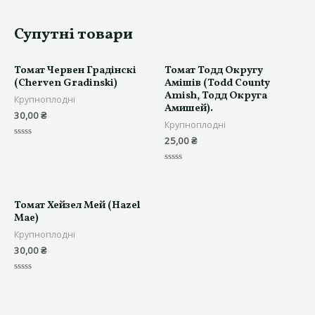
Супутні товари
Томат Червен Градінскі
Томат Тодд Округу
(Cherven Gradinski)
Амішів (Todd County
Amish, Тодд Округа
Крупноплодні
Амишей).
30,00
₴
Крупноплодні
25,00
₴
Оцінено
в
0
з
Оцінено
5
в
0
з
5
Томат Хейзел Мей (Hazel
Mae)
Крупноплодні
30,00
₴
Оцінено
в
0
з
5