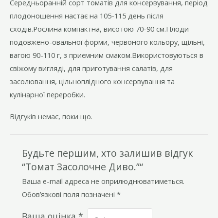
Середньоранній сорт томатів для консервування, період
плодоношення настає на 105-115 день після
сходів.Рослина компактна, висотою 70-90 см.Плоди
подовжено-овальної форми, червоного кольору, щільні,
вагою 90-110 г, з приємним смаком.Використовуються в
свіжому вигляді, для приготування салатів, для
засолювання, цільноплідного консервування та
кулінарної переробки.
Відгуків немає, поки що.
Будьте першим, хто залишив відгук
“Томат Засолочне Диво.”“
Ваша e-mail адреса не оприлюднюватиметься.
Обов’язкові поля позначені
*
Ваша оцінка
*