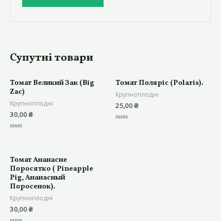
Супутні товари
Томат Великий Зак (Big
Томат Поляріс (Polaris).
Zac)
Крупноплодні
Крупноплодні
25,00
₴
30,00
₴
Оцінено
в
Оцінено
0
в
з
0
5
з
5
Томат Ананасне
Поросятко ( Pineapple
Pig, Ананасный
Поросенок).
Крупноплодні
30,00
₴