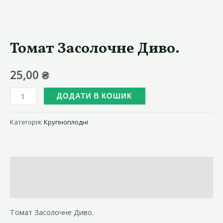
Томат Засолочне Диво.
25,00
₴
Томат
ДОДАТИ В КОШИК
Засолочне
Диво.
Категорія:
Крупноплодні
кількість
Опис
Відгуки (0)
Томат Засолочне Диво.