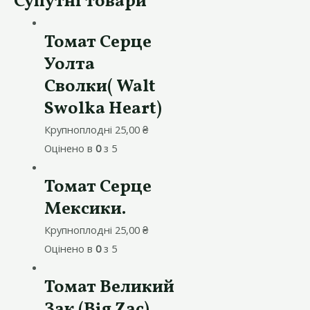
Супутні товари
Томат Серце
Уолта
Сволки( Walt
Swolka Heart)
Крупноплодні
25,00
₴
Оцінено в
0
з 5
Томат Серце
Мексики.
Крупноплодні
25,00
₴
Оцінено в
0
з 5
Томат Великий
Зак (Big Zac)