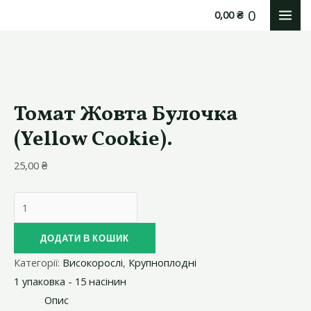
Перейти
0
0,00
₴
MAI
до
вмісту
ME
Томат Жовта Булочка
(Yellow Cookie).
25,00
₴
Томат
Жовта
Булочка
ДОДАТИ В КОШИК
(Yellow
Категорії:
Високорослі
,
Крупноплодні
Cookie).
1 упаковка - 15 насінин
кількість
Опис