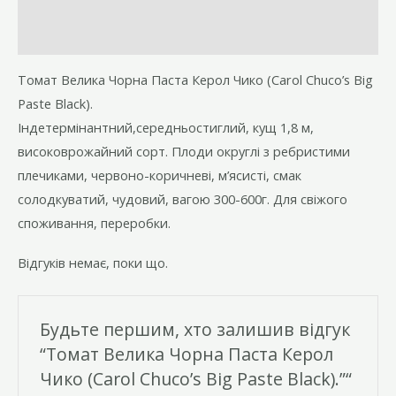
(Carol
Chuco's
Відгуки (0)
Big
Томат Велика Чорна Паста Керол Чико (Carol Chuco’s Big
Paste
Paste Black).
Black).
Індетермінантний,середньостиглий, кущ 1,8 м,
кількість
високоврожайний сорт. Плоди округлі з ребристими
плечиками, червоно-коричневі, м’ясисті, смак
солодкуватий, чудовий, вагою 300-600г. Для свіжого
споживання, переробки.
Відгуків немає, поки що.
Будьте першим, хто залишив відгук
“Томат Велика Чорна Паста Керол
Чико (Carol Chuco’s Big Paste Black).”“