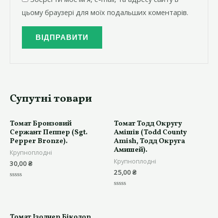
цьому браузері для моїх подальших коментарів.
Супутні товари
Томат Бронзовий
Томат Тодд Округу
Сержант Пеппер (Sgt.
Амішів (Todd County
Pepper Bronze).
Amish, Тодд Округа
Амишей).
Крупноплодні
Крупноплодні
30,00
₴
25,00
₴
Оцінено
в
Оцінено
0
в
з
0
5
з
5
Томат Ізолнер Біколор