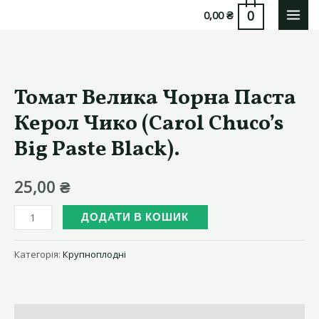
Перейти
0
0,00
₴
MAI
до
вмісту
MEN
Томат Велика Чорна Паста
Керол Чико (Carol Chuco’s
Big Paste Black).
25,00
₴
Томат
ДОДАТИ В КОШИК
Велика
Чорна
Категорія:
Крупноплодні
Паста
Керол
Чико
Опис