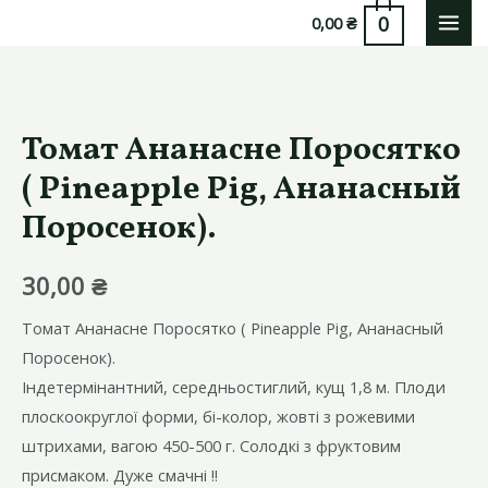
Перейти
0
0,00
₴
MAI
до
вмісту
MEN
Томат Ананасне Поросятко
( Pineapple Pig, Ананасный
Поросенок).
30,00
₴
Томат Ананасне Поросятко ( Pineapple Pig, Ананасный
Поросенок).
Індетермінантний, середньостиглий, кущ 1,8 м. Плоди
плоскоокруглої форми, бі-колор, жовті з рожевими
штрихами, вагою 450-500 г. Солодкі з фруктовим
присмаком. Дуже смачні !!