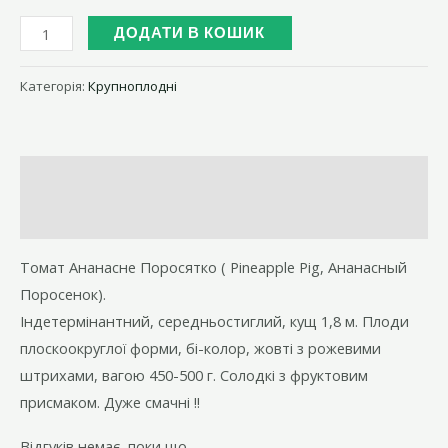
Томат
ДОДАТИ В КОШИК
Ананасне
Поросятко
Категорія:
Крупноплодні
(
Pineapple
Pig,
Опис
Ананасный
Поросенок).
Відгуки (0)
кількість
Томат Ананасне Поросятко ( Pineapple Pig, Ананасный
Поросенок).
Індетермінантний, середньостиглий, кущ 1,8 м. Плоди
плоскоокруглої форми, бі-колор, жовті з рожевими
штрихами, вагою 450-500 г. Солодкі з фруктовим
присмаком. Дуже смачні !!
Відгуків немає, поки що.