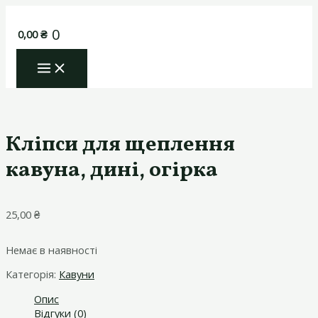
Перейти
до
0
0,00
₴
вмісту
MAIN
MENU
Кліпси для щеплення
кавуна, дині, огірка
25,00
₴
Немає в наявності
Категорія:
Кавуни
Опис
Відгуки (0)