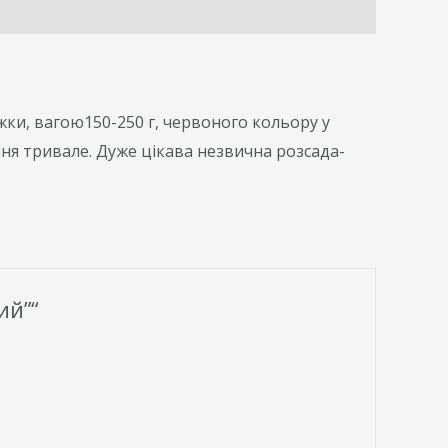
жки, вагою150-250 г, червоного кольору у
ня тривале. Дуже цікава незвична розсада-
ий”“