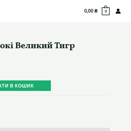
0,00
₴
0
окі Великий Тигр
АТИ В КОШИК