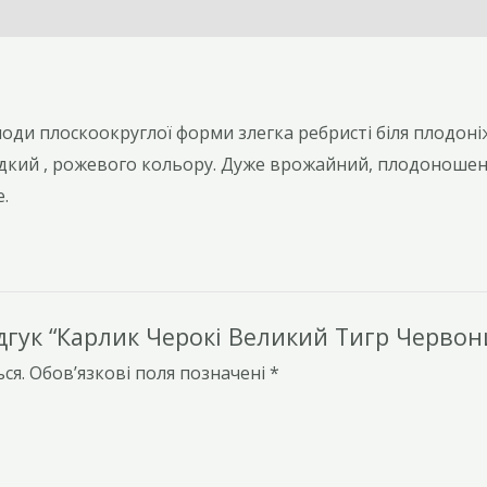
оди плоскоокруглої форми злегка ребристі біля плодоні
одкий , рожевого кольору. Дуже врожайний, плодоношен
.
гук “Карлик Черокі Великий Тигр Червон
ся.
Обов’язкові поля позначені
*