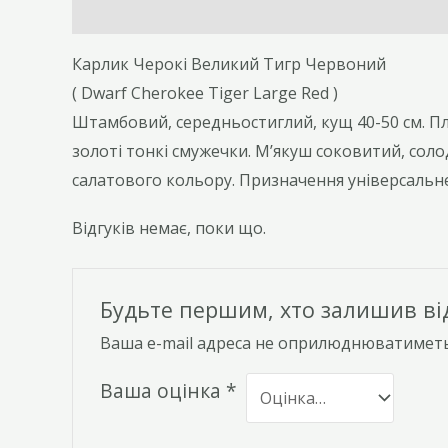
Опис
Відгуки (0)
Карлик Черокі Великий Тигр Червоний
( Dwarf Cherokee Tiger Large Red )
Штамбовий, середньостиглий, кущ 40-50 см. Пл
золоті тонкі смужечки. Мʼякуш соковитий, сол
салатового кольору. Призначення універсальне
Відгуків немає, поки що.
Будьте першим, хто залишив від
Ваша e-mail адреса не оприлюднюватиметь
Ваша оцінка
*