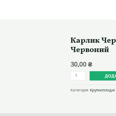
Карлик Чер
Червоний
30,00
₴
Карлик
ДОД
Черокі
Великий
Категорія:
Крупноплодні
Тигр
Червоний
кількість