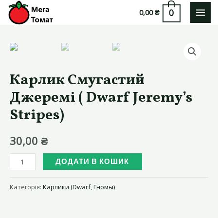
Перейти
0
0,00
₴
до
MAI
вмісту
MEN
Карлик Смугастий
Джеремі ( Dwarf Jeremy’s
Stripes)
30,00
₴
Карлик
ДОДАТИ В КОШИК
Смугастий
Джеремі
Категорія:
Карлики (Dwarf, Гномы)
(
Dwarf