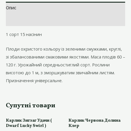
Jeremy's
Опис
Stripes)
кількість
Відгуки (0)
1 сорт 15 насінин
Плоди охристого кольору із зеленими смужками, круглі,
зі збалансованими смаковими якостями. Маса плодів 60 –
120 г. Урожайний середньостиглий сорт. Рослини
висотою до 1 м, з зморшкуватим звичайним листям.
Призначення універсальне.
Супутні товари
Карлик Зигзаг Удачи (
Карлик Червона Долина
Dwarf Lucky Swirl )
Клер