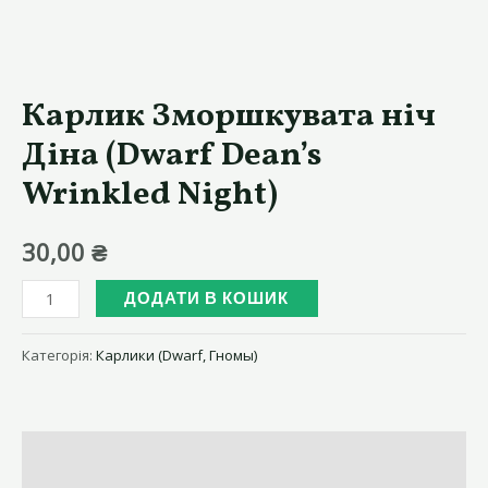
Карлик Зморшкувата ніч
Діна (Dwarf Dean’s
Wrinkled Night)
30,00
₴
Карлик
ДОДАТИ В КОШИК
Зморшкувата
ніч
Категорія:
Карлики (Dwarf, Гномы)
Діна
(Dwarf
Dean's
Опис
Wrinkled