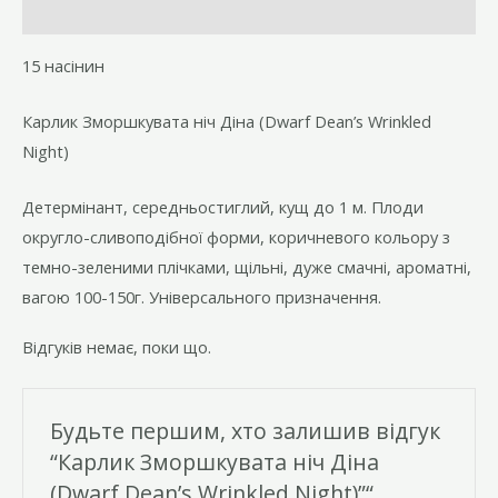
Night)
Відгуки (0)
кількість
15 насінин
Карлик Зморшкувата ніч Діна (Dwarf Dean’s Wrinkled
Night)
Детермінант, середньостиглий, кущ до 1 м. Плоди
округло-сливоподібної форми, коричневого кольору з
темно-зеленими плічками, щільні, дуже смачні, ароматні,
вагою 100-150г. Універсального призначення.
Відгуків немає, поки що.
Будьте першим, хто залишив відгук
“Карлик Зморшкувата ніч Діна
(Dwarf Dean’s Wrinkled Night)”“