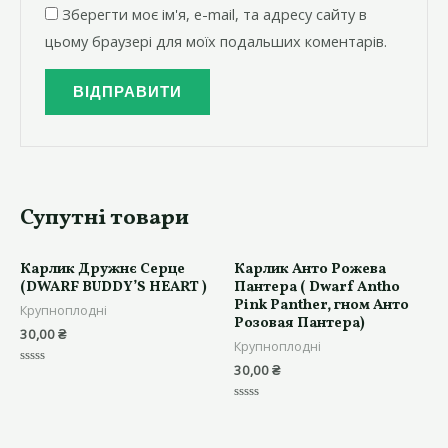
Зберегти моє ім'я, e-mail, та адресу сайту в
цьому браузері для моїх подальших коментарів.
Супутні товари
Карлик Дружнє Серце
Карлик Анто Рожева
(DWARF BUDDY’S HEART )
Пантера ( Dwarf Antho
Pink Panther, гном Анто
Крупноплодні
Розовая Пантера)
30,00
₴
Крупноплодні
30,00
₴
Оцінено
в
0
з
Оцінено
5
в
0
з