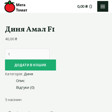
Перейти
0
0,00
₴
до
MAI
вмісту
ME
Диня Амал F1
40,00
₴
Диня
Амал
F1
ДОДАТИ В КОШИК
кількість
Категорія:
Диня
Опис
Відгуки (0)
5 насінин