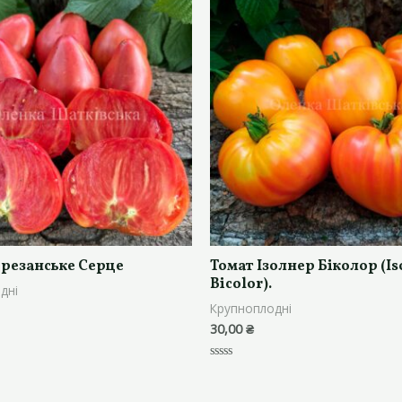
ерезанське Серце
Томат Ізолнер Біколор (Is
Bicolor).
дні
Крупноплодні
30,00
₴
Оцінено
в
0