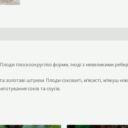
 Плоди плоскоокругліої форми, іноді з невеликими ребер
а золотаві штрихи. Плоди соковиті, м’ясисті, м’якуш ні
готування соків та соусів.