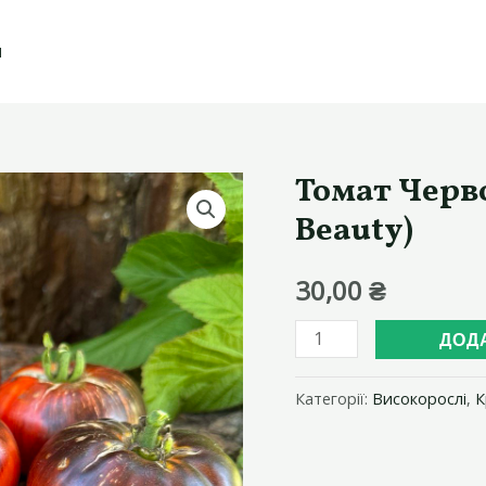
И
Томат Черв
Beauty)
30,00
₴
Томат
ДОД
Червоний
Красень
Категорії:
Високорослі
,
К
(Red
Beauty)