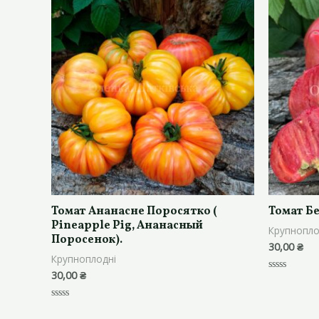
Томат Ананасне Поросятко (
Томат Б
Pineapple Pig, Ананасный
Крупнопло
Поросенок).
30,00
₴
Крупноплодні
30,00
₴
Оцінено
в
0
з
Оцінено
5
в