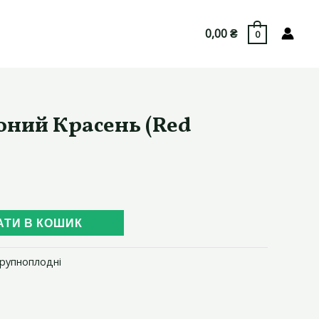
0,00
₴
0
оний Красень (Red
АТИ В КОШИК
рупноплодні