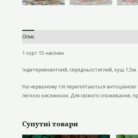
Опис
Відгуки (0)
1 сорт 15 насінин
Індетермінантний, середньостиглий, кущ 1,5м.
На червоному тлі переплітаються антоціанові т
легкою кислинкою. Для свіжого споживання, при
Супутні товари