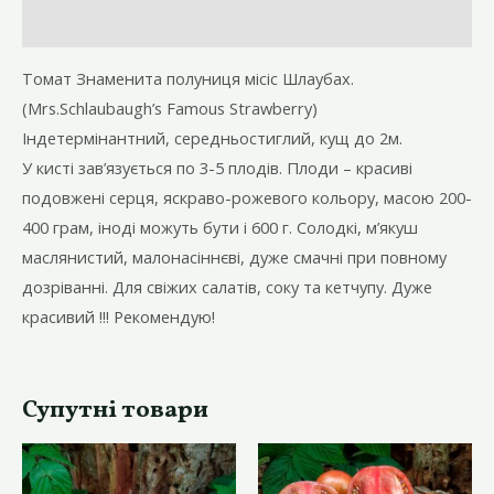
Відгуки (1)
Томат Знаменита полуниця місіс Шлаубах.
(Mrs.Schlaubaugh’s Famous Strawberry)
Індетермінантний, середньостиглий, кущ до 2м.
У кисті зав’язується по 3-5 плодів. Плоди – красиві
подовжені серця, яскраво-рожевого кольору, масою 200-
400 грам, іноді можуть бути і 600 г. Солодкі, м’якуш
маслянистий, малонасіннєві, дуже смачні при повному
дозріванні. Для свіжих салатів, соку та кетчупу. Дуже
красивий !!! Рекомендую!
Супутні товари