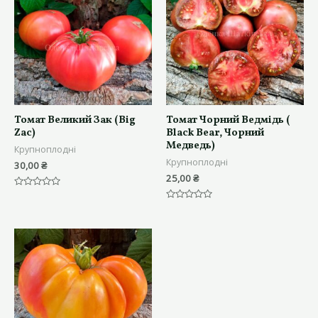
Томат Великий Зак (Big
Томат Чорний Ведмідь (
Zac)
Black Bear, Чорний
Медведь)
Крупноплодні
Крупноплодні
30,00
₴
25,00
₴
Оцінено
в
Оцінено
0
в
з
0
5
з
5