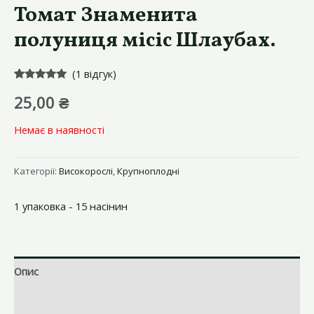
Томат Знаменита
полуниця місіс Шлаубах.
(
1
відгук)
Рейтинг
1
25,00
₴
5.00
з 5 на
основі
опитування
Немає в наявності
покупця
Категорії:
Високорослі
,
Крупноплодні
1 упаковка - 15 насінин
Опис
Brand